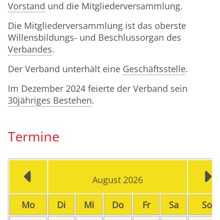
Vorstand
und die Mitgliederversammlung.
Die Mitgliederversammlung ist das oberste
Willensbildungs- und Beschlussorgan des
Verbandes
.
Der Verband unterhält eine
Geschäftsstelle
.
Im Dezember 2024 feierte der Verband sein
30jähriges Bestehen
.
Termine
August 2026
ntag
enstag
ttwoch
nnerstag
eitag
mstag
n
Mo
Di
Mi
Do
Fr
Sa
So