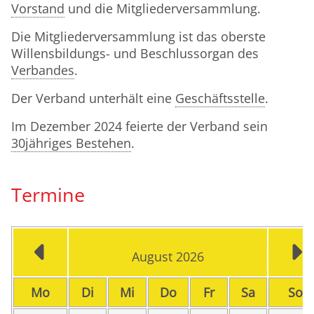
Vorstand
und die Mitgliederversammlung.
Die Mitgliederversammlung ist das oberste
Willensbildungs- und Beschlussorgan des
Verbandes
.
Der Verband unterhält eine
Geschäftsstelle
.
Im Dezember 2024 feierte der Verband sein
30jähriges Bestehen
.
Termine
August 2026
ntag
enstag
ttwoch
nnerstag
eitag
mstag
n
Mo
Di
Mi
Do
Fr
Sa
So