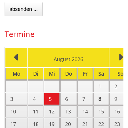
absenden ...
Termine
August 2026
ntag
enstag
ttwoch
nnerstag
eitag
mstag
n
Mo
Di
Mi
Do
Fr
Sa
So
1
2
3
4
5
6
7
8
9
10
11
12
13
14
15
16
17
18
19
20
21
22
23