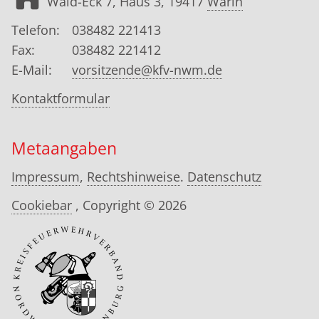
Wald-Eck 7, Haus 3, 19417
Warin
Telefon:
038482 221413
Fax:
038482 221412
E-Mail:
vorsitzende@kfv-nwm.de
Kontaktformular
Metaangaben
Impressum
,
Rechtshinweise
.
Datenschutz
Cookiebar
, Copyright © 2026