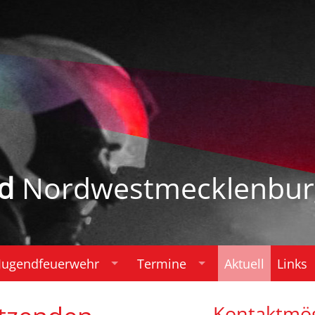
d
Nordwestmecklenbur
Jugendfeuerwehr
Termine
Aktuell
Links
Kontaktmög